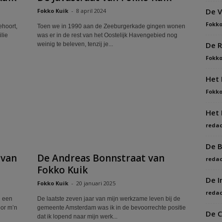
De V
Fokko Kuik
-
8 april 2024
Fokko
hoort,
Toen we in 1990 aan de Zeeburgerkade gingen wonen
lie
was er in de rest van het Oostelijk Havengebied nog
De R
weinig te beleven, tenzij je...
Fokko
Het 
Fokko
Het 
redac
De B
 van
De Andreas Bonnstraat van
redac
Fokko Kuik
De I
Fokko Kuik
-
20 januari 2025
redac
e een
De laatste zeven jaar van mijn werkzame leven bij de
oor m’n
gemeente Amsterdam was ik in de bevoorrechte positie
De C
dat ik lopend naar mijn werk...