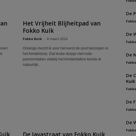
Fokko
De P
Fokko
van
Het Vrijheit Blijheitpad van
Fokko Kuik
De W
Fokko Kuik
-
4 maart 2024
Fokko
wonen
Onlangs mocht ik voor het eerst de post bezorgen in
De N
et
het Amsteldorp. Dat leuke dorpje met rode
pannendaken vlakbij het Amstelstation kende ik
Fokko
natuurlijk...
De C
Kuik
Fokko
De F
Fokko
De W
Fokko
Kuik
De Javastraat van Fokko Kuik