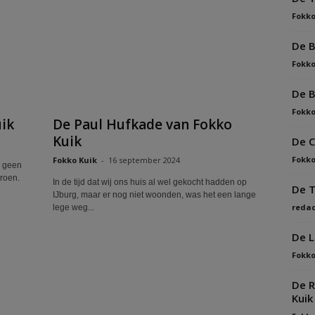
Fokko
De B
Fokko
De B
Fokko
ik
De Paul Hufkade van Fokko
Kuik
De C
Fokko
Fokko Kuik
-
16 september 2024
k geen
groen.
In de tijd dat wij ons huis al wel gekocht hadden op
De T
IJburg, maar er nog niet woonden, was het een lange
redac
lege weg...
De L
Fokko
De R
Kuik