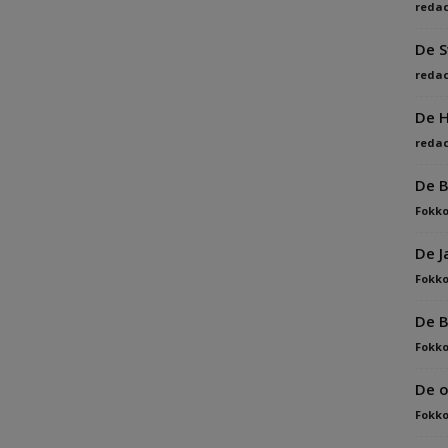
redac
De 
redac
De H
redac
De B
Fokko
De J
Fokko
De B
Fokko
De o
Fokko