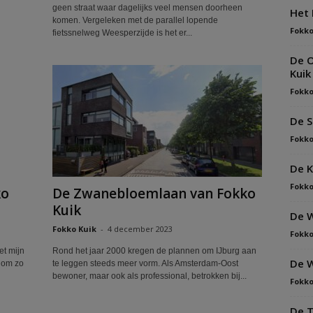
geen straat waar dagelijks veel mensen doorheen
Het 
komen. Vergeleken met de parallel lopende
Fokko
fietssnelweg Weesperzijde is het er...
De O
Kuik
Fokko
De S
Fokko
De K
Fokko
ko
De Zwanebloemlaan van Fokko
Kuik
De W
Fokko Kuik
-
4 december 2023
Fokko
et mijn
Rond het jaar 2000 kregen de plannen om IJburg aan
De W
t om zo
te leggen steeds meer vorm. Als Amsterdam-Oost
bewoner, maar ook als professional, betrokken bij...
Fokko
De T