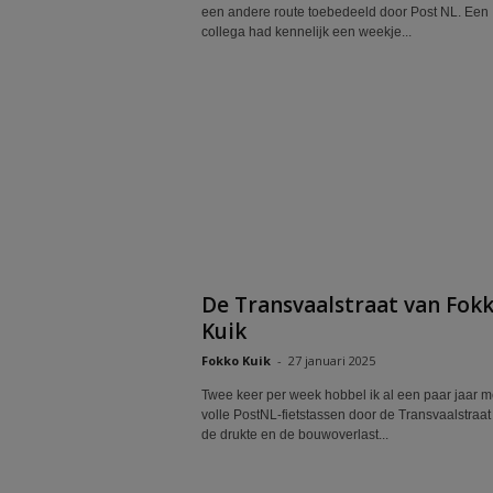
een andere route toebedeeld door Post NL. Een
collega had kennelijk een weekje...
De Transvaalstraat van Fok
Kuik
Fokko Kuik
-
27 januari 2025
Twee keer per week hobbel ik al een paar jaar m
volle PostNL-fietstassen door de Transvaalstraa
de drukte en de bouwoverlast...