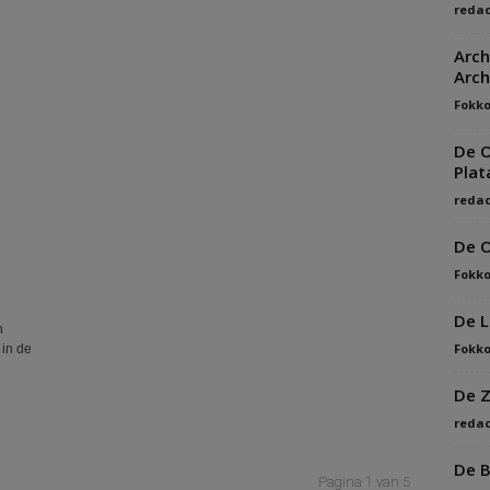
redac
Arc
Arch
Fokko
De 
Plat
redac
De O
Fokko
De L
n
Fokko
 in de
De Z
redac
De B
Pagina 1 van 5