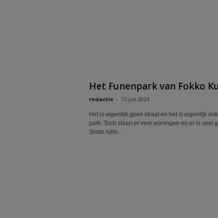
Het Funenpark van Fokko Ku
redactie
-
15 juli 2024
Het is eigenlijk geen straat en het is eigenlijk oo
park. Toch staan er veel woningen en er is veel 
Sinds ruim...