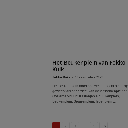
Het Beukenplein van Fokko
Kuik
Fokko Kuik
-
13 november 2023
Het Beukenplein moet ooit wel een echt plein zij
geweest als onderdeel van de vijf bomenpleinen
Oosterparkbuurt: Kastanjeplein, Eikenplein,
Beukenplein, Sparrenplein, Iepenplein....
...
1
2
3
5