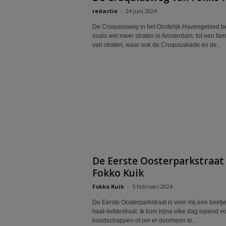
redactie
-
24 juni 2024
De Cruquiusweg in het Oostelijk Havengebied be
zoals wel meer straten in Amsterdam, tot een fami
van straten, waar ook de Cruquiuskade en de...
De Eerste Oosterparkstraat
Fokko Kuik
Fokko Kuik
-
5 februari 2024
De Eerste Oosterparkstraat is voor mij een beetj
haat-liefdestraat. Ik kom bijna elke dag lopend v
boodschappen of om er doorheen te...