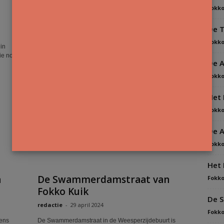
De Alexanderkade van Fokko
Fokko
Kuik
De T
Fokko Kuik
-
6 januari 2025
Fokko
in
Tussen 1982 en 1990 woonde ik aan de Pieter
die nog
Vlamingstraat in de Dapperbuurt. Zoals Marcel van
De A
Engelen in zijn mooie boek ‘De Stad’ beschreef...
Fokko
Het 
Fokko
De A
Fokko
Het 
n
De Swammerdamstraat van
Fokko
Fokko Kuik
De S
redactie
-
29 april 2024
Fokko
eens
De Swammerdamstraat in de Weesperzijdebuurt is