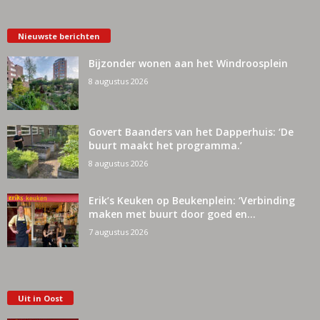
Nieuwste berichten
Bijzonder wonen aan het Windroosplein
8 augustus 2026
Govert Baanders van het Dapperhuis: ‘De
buurt maakt het programma.’
8 augustus 2026
Erik’s Keuken op Beukenplein: ‘Verbinding
maken met buurt door goed en...
7 augustus 2026
Uit in Oost