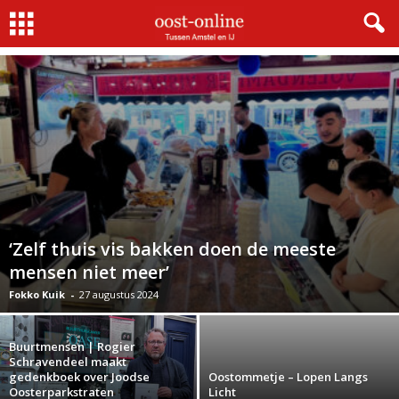
BUURTMENSEN
DE STRATEN VAN FOKKO KUIK
‘Zelf thuis vis bakken doen de meeste
mensen niet meer’
Fokko Kuik
-
27 augustus 2024
Buurtmensen | Rogier
Schravendeel maakt
gedenkboek over Joodse
Oostommetje – Lopen Langs
Oosterparkstraten
Licht